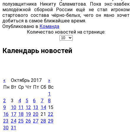
полузащитника Никиту Саламатова. Пока экс-хавбек
молодёжной сборной России ещё не стал игроком
стартового состава чёрно-белых, чего он явно хочет
добиться в самое ближайшее время.
Опубликовано в
Команда
Количество новостей на странице:
Календарь новостей
«
Октябрь 2017
»
Пн
Вт
Ср
Чт
Пт
Сб
Вс
1
2
3
4
5
6
7
8
9
10
11
12
13
14
15
16
17
18
19
20
21
22
23
24
25
26
27
28
29
30
31