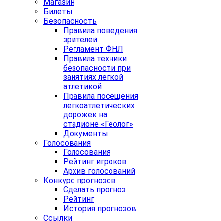
Магазин
Билеты
Безопасность
Правила поведения
зрителей
Регламент ФНЛ
Правила техники
безопасности при
занятиях легкой
атлетикой
Правила посещения
легкоатлетических
дорожек на
стадионе «Геолог»
Документы
Голосования
Голосования
Рейтинг игроков
Архив голосований
Конкурс прогнозов
Сделать прогноз
Рейтинг
История прогнозов
Ссылки