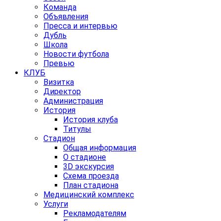
Команда
Объявления
Пресса и интервью
Дубль
Школа
Новости футбола
Превью
КЛУБ
Визитка
Директор
Администрация
История
История клуба
Титулы
Стадион
Общая информация
О стадионе
3D экскурсия
Схема проезда
План стадиона
Медицинский комплекс
Услуги
Рекламодателям