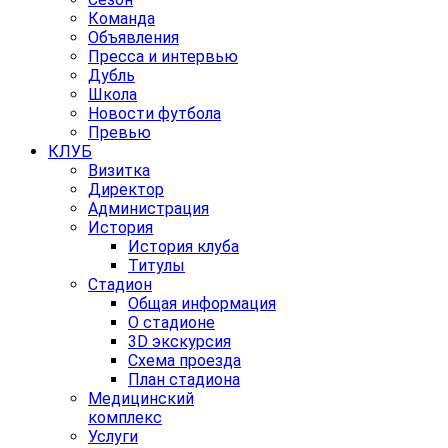
Команда
Объявления
Пресса и интервью
Дубль
Школа
Новости футбола
Превью
КЛУБ
Визитка
Директор
Администрация
История
История клуба
Титулы
Стадион
Общая информация
О стадионе
3D экскурсия
Схема проезда
План стадиона
Медицинский
комплекс
Услуги