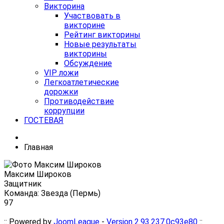
Викторина
Участвовать в
викторине
Рейтинг викторины
Новые результаты
викторины
Обсуждение
VIP ложи
Легкоатлетические
дорожки
Противодействие
коррупции
ГОСТЕВАЯ
Главная
Максим Широков
Защитник
Команда: Звезда (Пермь)
97
:: Powered by
JoomLeague
-
Version 2.93.237.0c93e80
::