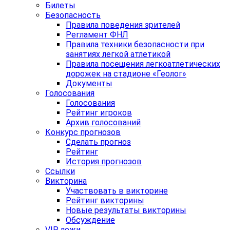
Билеты
Безопасность
Правила поведения зрителей
Регламент ФНЛ
Правила техники безопасности при
занятиях легкой атлетикой
Правила посещения легкоатлетических
дорожек на стадионе «Геолог»
Документы
Голосования
Голосования
Рейтинг игроков
Архив голосований
Конкурс прогнозов
Сделать прогноз
Рейтинг
История прогнозов
Ссылки
Викторина
Участвовать в викторине
Рейтинг викторины
Новые результаты викторины
Обсуждение
VIP ложи