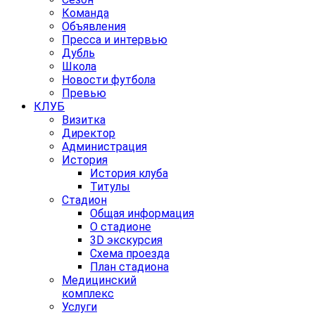
Команда
Объявления
Пресса и интервью
Дубль
Школа
Новости футбола
Превью
КЛУБ
Визитка
Директор
Администрация
История
История клуба
Титулы
Стадион
Общая информация
О стадионе
3D экскурсия
Схема проезда
План стадиона
Медицинский
комплекс
Услуги