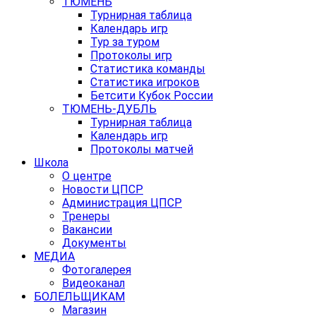
ТЮМЕНЬ
Турнирная таблица
Календарь игр
Тур за туром
Протоколы игр
Статистика команды
Статистика игроков
Бетсити Кубок России
ТЮМЕНЬ-ДУБЛЬ
Турнирная таблица
Календарь игр
Протоколы матчей
Школа
О центре
Новости ЦПСР
Администрация ЦПСР
Тренеры
Вакансии
Документы
МЕДИА
Фотогалерея
Видеоканал
БОЛЕЛЬЩИКАМ
Магазин