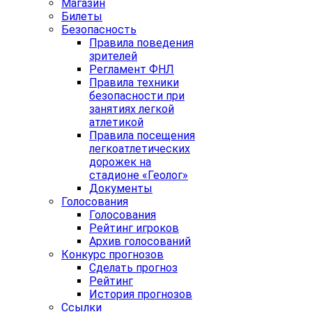
Магазин
Билеты
Безопасность
Правила поведения
зрителей
Регламент ФНЛ
Правила техники
безопасности при
занятиях легкой
атлетикой
Правила посещения
легкоатлетических
дорожек на
стадионе «Геолог»
Документы
Голосования
Голосования
Рейтинг игроков
Архив голосований
Конкурс прогнозов
Сделать прогноз
Рейтинг
История прогнозов
Ссылки