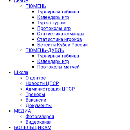
СЕЗОН
ТЮМЕНЬ
Турнирная таблица
Календарь игр
Тур за туром
Протоколы игр
Статистика команды
Статистика игроков
Бетсити Кубок России
ТЮМЕНЬ-ДУБЛЬ
Турнирная таблица
Календарь игр
Протоколы матчей
Школа
О центре
Новости ЦПСР
Администрация ЦПСР
Тренеры
Вакансии
Документы
МЕДИА
Фотогалерея
Видеоканал
БОЛЕЛЬЩИКАМ