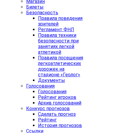
Магазин
Билеты
Безопасность
Правила поведения
зрителей
Регламент ФНЛ
Правила техники
безопасности при
занятиях легкой
атлетикой
Правила посещения
легкоатлетических
дорожек на
стадионе «Геолог»
Документы
Голосования
Голосования
Рейтинг игроков
Архив голосований
Конкурс прогнозов
Сделать прогноз
Рейтинг
История прогнозов
Ссылки