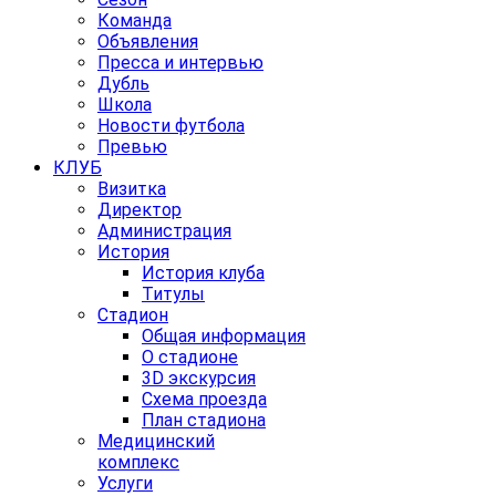
Команда
Объявления
Пресса и интервью
Дубль
Школа
Новости футбола
Превью
КЛУБ
Визитка
Директор
Администрация
История
История клуба
Титулы
Стадион
Общая информация
О стадионе
3D экскурсия
Схема проезда
План стадиона
Медицинский
комплекс
Услуги