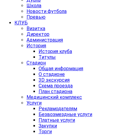
Школа
Новости футбола
Превью
КЛУБ
Визитка
Директор
Администрация
История
История клуба
Титулы
Стадион
Общая информация
О стадионе
3D экскурсия
Схема проезда
План стадиона
Медицинский комплекс
Услуги
Рекламодателям
Безвозмездные услуги
Платные услуги
Закупки
Торги