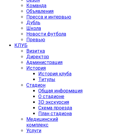
Команда
Объявления
Пресса и интервью
Дубль
Школа
Новости футбола
Превью
КЛУБ
Визитка
Директор
Администрация
История
История клуба
Титулы
Стадион
Общая информация
О стадионе
3D экскурсия
Схема проезда
План стадиона
Медицинский
комплекс
Услуги