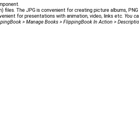
omponent.
h) files. The JPG is convenient for creating picture albums, PNG
enient for presentations with animation, video, links etc.
You ca
ippingBook > Manage Books > FlippingBook In Action > Descriptio