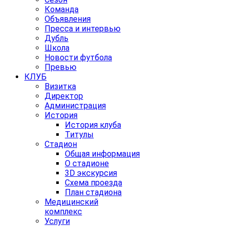
Команда
Объявления
Пресса и интервью
Дубль
Школа
Новости футбола
Превью
КЛУБ
Визитка
Директор
Администрация
История
История клуба
Титулы
Стадион
Общая информация
О стадионе
3D экскурсия
Схема проезда
План стадиона
Медицинский
комплекс
Услуги