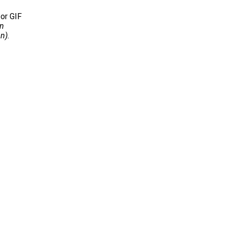
 or GIF
n
n).