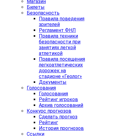
Магазин
Билеты
Безопасность
Правила поведения
зрителей
Регламент ФНЛ
Правила техники
безопасности при
занятиях легкой
атлетикой
Правила посещения
легкоатлетических
дорожек на
стадионе «Геолог»
Документы
Голосования
Голосования
Рейтинг игроков
Архив голосований
Конкурс прогнозов
Сделать прогноз
Рейтинг
История прогнозов
Ссылки