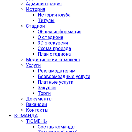
Администрация
История
История клуба
Титулы
Стадион
Общая информация
О стадионе
3D экскурсия
Схема проезда
План стадиона
Медицинский комплекс
Услуги
Рекламодателям
Безвозмездные услуги
Платные услуги
Закупки
Торги
Документы
Вакансии
Контакты
КОМАНДА
ТЮМЕНЬ
Состав команды