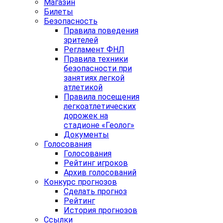
Магазин
Билеты
Безопасность
Правила поведения
зрителей
Регламент ФНЛ
Правила техники
безопасности при
занятиях легкой
атлетикой
Правила посещения
легкоатлетических
дорожек на
стадионе «Геолог»
Документы
Голосования
Голосования
Рейтинг игроков
Архив голосований
Конкурс прогнозов
Сделать прогноз
Рейтинг
История прогнозов
Ссылки