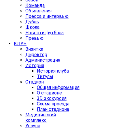
Команда
Объявления
Пресса и интервью
Дубль
Школа
Новости футбола
Превью
КЛУБ
Визитка
Директор
Администрация
История
История клуба
Титулы
Стадион
Общая информация
О стадионе
3D экскурсия
Схема проезда
План стадиона
Медицинский
комплекс
Услуги