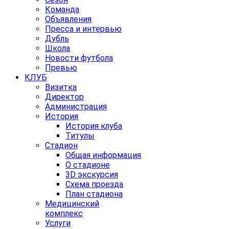
Команда
Объявления
Пресса и интервью
Дубль
Школа
Новости футбола
Превью
КЛУБ
Визитка
Директор
Администрация
История
История клуба
Титулы
Стадион
Общая информация
О стадионе
3D экскурсия
Схема проезда
План стадиона
Медицинский
комплекс
Услуги