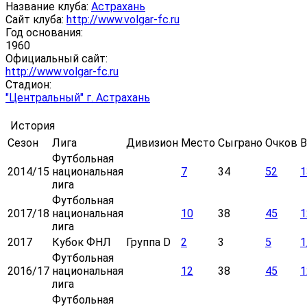
Название клуба:
Астрахань
Сайт клуба:
http://www.volgar-fc.ru
Год основания:
1960
Официальный сайт:
http://www.volgar-fc.ru
Стадион:
"Центральный" г. Астрахань
История
Сезон
Лига
Дивизион
Место
Сыграно
Очков
В
Футбольная
2014/15
национальная
7
34
52
1
лига
Футбольная
2017/18
национальная
10
38
45
1
лига
2017
Кубок ФНЛ
Группа D
2
3
5
1
Футбольная
2016/17
национальная
12
38
45
1
лига
Футбольная