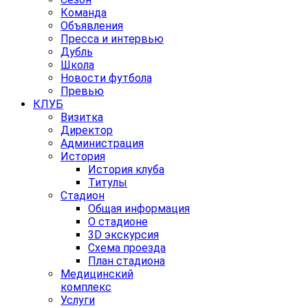
Команда
Объявления
Пресса и интервью
Дубль
Школа
Новости футбола
Превью
КЛУБ
Визитка
Директор
Администрация
История
История клуба
Титулы
Стадион
Общая информация
О стадионе
3D экскурсия
Схема проезда
План стадиона
Медицинский
комплекс
Услуги