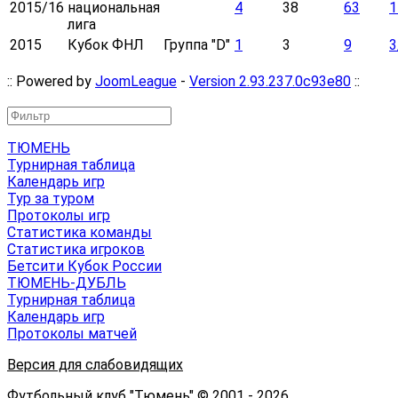
2015/16
национальная
4
38
63
1
лига
2015
Кубок ФНЛ
Группа "D"
1
3
9
3
:: Powered by
JoomLeague
-
Version 2.93.237.0c93e80
::
ТЮМЕНЬ
Турнирная таблица
Календарь игр
Тур за туром
Протоколы игр
Статистика команды
Статистика игроков
Бетсити Кубок России
ТЮМЕНЬ-ДУБЛЬ
Турнирная таблица
Календарь игр
Протоколы матчей
Версия для слабовидящих
Футбольный клуб "Тюмень" © 2001 - 2026