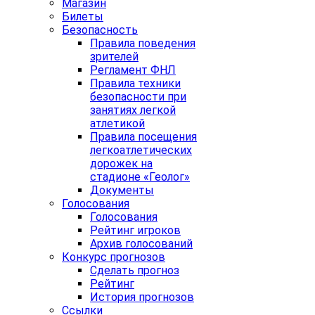
Магазин
Билеты
Безопасность
Правила поведения
зрителей
Регламент ФНЛ
Правила техники
безопасности при
занятиях легкой
атлетикой
Правила посещения
легкоатлетических
дорожек на
стадионе «Геолог»
Документы
Голосования
Голосования
Рейтинг игроков
Архив голосований
Конкурс прогнозов
Сделать прогноз
Рейтинг
История прогнозов
Ссылки