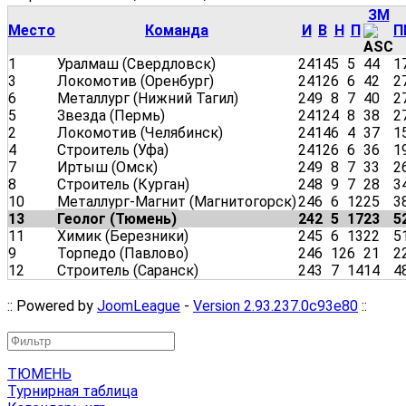
ЗМ
Место
Команда
И
В
Н
П
П
1
Уралмаш (Свердловск)
24
14
5
5
44
1
3
Локомотив (Оренбург)
24
12
6
6
42
2
6
Металлург (Нижний Тагил)
24
9
8
7
40
2
5
Звезда (Пермь)
24
12
4
8
38
2
2
Локомотив (Челябинск)
24
14
6
4
37
1
4
Строитель (Уфа)
24
12
6
6
36
1
7
Иртыш (Омск)
24
9
8
7
33
2
8
Строитель (Курган)
24
8
9
7
28
3
10
Металлург-Магнит (Магнитогорск)
24
6
6
12
25
3
13
Геолог (Тюмень)
24
2
5
17
23
5
11
Химик (Березники)
24
5
6
13
22
5
9
Торпедо (Павлово)
24
6
12
6
21
2
12
Строитель (Саранск)
24
3
7
14
14
4
:: Powered by
JoomLeague
-
Version 2.93.237.0c93e80
::
ТЮМЕНЬ
Турнирная таблица