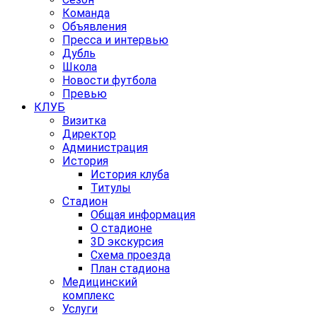
Команда
Объявления
Пресса и интервью
Дубль
Школа
Новости футбола
Превью
КЛУБ
Визитка
Директор
Администрация
История
История клуба
Титулы
Стадион
Общая информация
О стадионе
3D экскурсия
Схема проезда
План стадиона
Медицинский
комплекс
Услуги