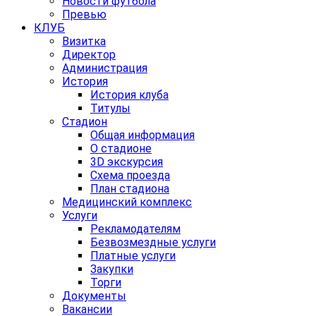
Новости футбола
Превью
КЛУБ
Визитка
Директор
Администрация
История
История клуба
Титулы
Стадион
Общая информация
О стадионе
3D экскурсия
Схема проезда
План стадиона
Медицинский комплекс
Услуги
Рекламодателям
Безвозмездные услуги
Платные услуги
Закупки
Торги
Документы
Вакансии