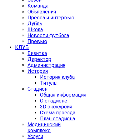
Команда
Объявления
Пресса и интервью
Дубль
Школа
Новости футбола
Превью
КЛУБ
Визитка
Директор
Администрация
История
История клуба
Титулы
Стадион
Общая информация
О стадионе
3D экскурсия
Схема проезда
План стадиона
Медицинский
комплекс
Услуги