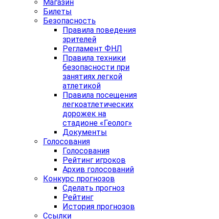
Магазин
Билеты
Безопасность
Правила поведения
зрителей
Регламент ФНЛ
Правила техники
безопасности при
занятиях легкой
атлетикой
Правила посещения
легкоатлетических
дорожек на
стадионе «Геолог»
Документы
Голосования
Голосования
Рейтинг игроков
Архив голосований
Конкурс прогнозов
Сделать прогноз
Рейтинг
История прогнозов
Ссылки