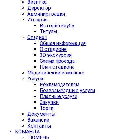
Визитка
Директор
Администрация
История
История клуба
Титулы
Стадион
Общая информация
О стадионе
3D экскурсия
Схема проезда
План стадиона
Медицинский комплекс
Услуги
Рекламодателям
Безвозмездные услуги
Платные услуги
Закупки
Торги
Документы
Вакансии
Контакты
КОМАНДА
ТЮМЕНЬ