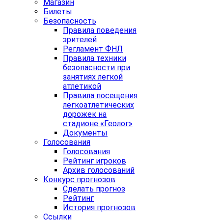
Магазин
Билеты
Безопасность
Правила поведения
зрителей
Регламент ФНЛ
Правила техники
безопасности при
занятиях легкой
атлетикой
Правила посещения
легкоатлетических
дорожек на
стадионе «Геолог»
Документы
Голосования
Голосования
Рейтинг игроков
Архив голосований
Конкурс прогнозов
Сделать прогноз
Рейтинг
История прогнозов
Ссылки