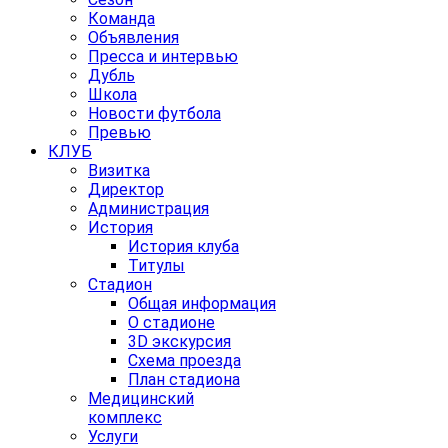
Команда
Объявления
Пресса и интервью
Дубль
Школа
Новости футбола
Превью
КЛУБ
Визитка
Директор
Администрация
История
История клуба
Титулы
Стадион
Общая информация
О стадионе
3D экскурсия
Схема проезда
План стадиона
Медицинский
комплекс
Услуги