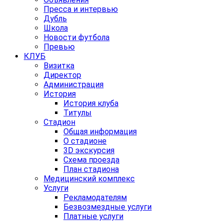
Пресса и интервью
Дубль
Школа
Новости футбола
Превью
КЛУБ
Визитка
Директор
Администрация
История
История клуба
Титулы
Стадион
Общая информация
О стадионе
3D экскурсия
Схема проезда
План стадиона
Медицинский комплекс
Услуги
Рекламодателям
Безвозмездные услуги
Платные услуги